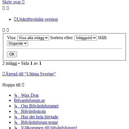
Skriv svar
Utskriftsvänlig version
Visa:
Sortera efter:
Håll:
2 inlägg • Sida
1
av
1
Återgå till "Ultima Sverige"
Hoppa till
↳ Wax Dog
Bilvardsforum.se
↳ Om Bilvårdsforumet
↳ Bilvårdsskola
↳ Hur det hela började
↳ Bilvårdsforum testar
↳ Välkommen till bilvårdsforum!