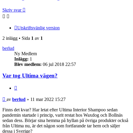
Skriv svar
Utskriftsvänlig version
2 inlägg • Sida
1
av
1
berlud
Ny Medlem
Inlägg:
1
Blev medlem:
06 jul 2018 22:57
Var tog Ultima vägen?
Citera
Inlägg
av
berlud
»
11 mar 2022 15:27
Finns det kvar? Har letat efter Ultima Interior Shampoo sedan
pandemin startade i princip, varit restat hos Waxdog och Bollnäs
sedan dess. Börjar sina hemma på hyllan på övriga produkter också
från Ultima nu, är det någon som fortfarande tar hem och säljer
dessa i Sverige?