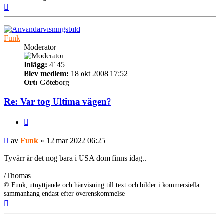
Upp
Funk
Moderator
Inlägg:
4145
Blev medlem:
18 okt 2008 17:52
Ort:
Göteborg
Re: Var tog Ultima vägen?
Citera
Inlägg
av
Funk
»
12 mar 2022 06:25
Tyvärr är det nog bara i USA dom finns idag..
/Thomas
© Funk, utnyttjande och hänvisning till text och bilder i kommersiella
sammanhang endast efter överenskommelse
Upp