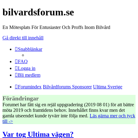
bilvardsforum.se
En Mötesplats För Entusiaster Och Proffs Inom Bilvård
Gå direkt till innehåll
Snabblänkar
FAQ
Logga in
Bli medlem
Forumindex
Bilvårdforums Sponsorer
Ultima Sverige
Förändringar
Forumet har fått sig en rejäl uppgradering (2019 08 01) för att bättre
möta 2019 och framtidens behov. Innehållet finns kvar men det
gamla utseendet kunde tyvärr inte följa med.
Läs gärna mer och tyck
till ->
Var tog Ultima vägen?