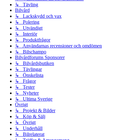
↳ Tävling
Bilvård
↳ Lackskydd och vax
↳ Polering
↳ Utvändigt
↳ Interiör
↳ Produktfrågor
↳ Användarnas recensioner och omdömen
↳ Bilschampo
Bilvårdforums Sponsorer
↳ Bilvårdsbutiken
↳ Tävlingar
↳ Önskelista
↳ Frågor
↳ Tester
↳ Nyheter
↳ Ultima Sverige
Övrigt
↳ Projekt & Bilder
↳ Köp & Sälj
↳ Övrigt
↳ Underhåll
↳ Bilrelaterat