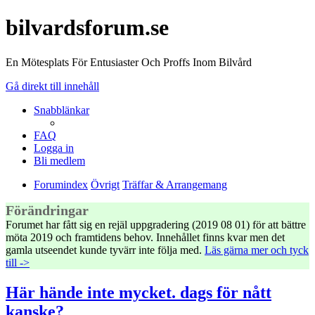
bilvardsforum.se
En Mötesplats För Entusiaster Och Proffs Inom Bilvård
Gå direkt till innehåll
Snabblänkar
FAQ
Logga in
Bli medlem
Forumindex
Övrigt
Träffar & Arrangemang
Förändringar
Forumet har fått sig en rejäl uppgradering (2019 08 01) för att bättre
möta 2019 och framtidens behov. Innehållet finns kvar men det
gamla utseendet kunde tyvärr inte följa med.
Läs gärna mer och tyck
till ->
Här hände inte mycket. dags för nått
kanske?