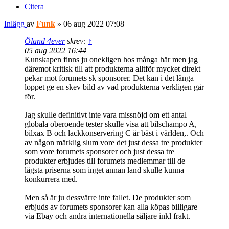
Citera
Inlägg
av
Funk
»
06 aug 2022 07:08
Öland 4ever
skrev:
↑
05 aug 2022 16:44
Kunskapen finns ju onekligen hos många här men jag
däremot kritisk till att produkterna alltför mycket direkt
pekar mot forumets sk sponsorer. Det kan i det långa
loppet ge en skev bild av vad produkterna verkligen går
för.
Jag skulle definitivt inte vara missnöjd om ett antal
globala oberoende tester skulle visa att bilschampo A,
bilxax B och lackkonservering C är bäst i världen,. Och
av någon märklig slum vore det just dessa tre produkter
som vore forumets sponsorer och just dessa tre
produkter erbjudes till forumets medlemmar till de
lägsta priserna som inget annan land skulle kunna
konkurrera med.
Men så är ju dessvärre inte fallet. De produkter som
erbjuds av forumets sponsorer kan alla köpas billigare
via Ebay och andra internationella säljare inkl frakt.