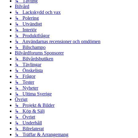
↳ Tävling
Bilvård
↳ Lackskydd och vax
↳ Polering
↳ Utvändigt
↳ Interiör
↳ Produktfrågor
↳ Användarnas recensioner och omdömen
↳ Bilschampo
Bilvårdforums Sponsorer
↳ Bilvårdsbutiken
↳ Tävlingar
↳ Önskelista
↳ Frågor
↳ Tester
↳ Nyheter
↳ Ultima Sverige
Övrigt
↳ Projekt & Bilder
↳ Köp & Sälj
↳ Övrigt
↳ Underhåll
↳ Bilrelaterat
↳ Träffar & Arrangemang