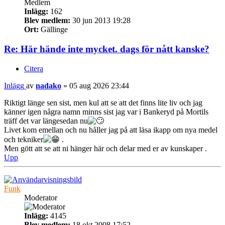
Medlem
Inlägg:
162
Blev medlem:
30 jun 2013 19:28
Ort:
Gällinge
Re: Här hände inte mycket. dags för nått kanske?
Citera
Inlägg
av
nadako
»
05 aug 2026 23:44
Riktigt länge sen sist, men kul att se att det finns lite liv och jag
känner igen några namn minns sist jag var i Bankeryd på Mortils
träff det var längesedan nu
Livet kom emellan och nu håller jag på att läsa ikapp om nya medel
och tekniker
.
Men gött att se att ni hänger här och delar med er av kunskaper .
Upp
Funk
Moderator
Inlägg:
4145
Blev medlem:
18 okt 2008 17:52