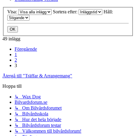
Visa:
Sortera efter:
Håll:
49 inlägg
Föregående
1
2
3
Återgå till "Träffar & Arrangemang"
Hoppa till
↳ Wax Dog
Bilvardsforum.se
↳ Om Bilvårdsforumet
↳ Bilvårdsskola
↳ Hur det hela började
↳ Bilvårdsforum testar
↳ Välkommen till bilvårdsforum!