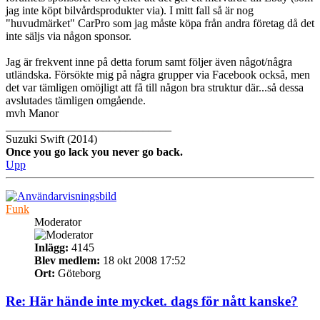
jag inte köpt bilvårdsprodukter via). I mitt fall så är nog
"huvudmärket" CarPro som jag måste köpa från andra företag då det
inte säljs via någon sponsor.
Jag är frekvent inne på detta forum samt följer även något/några
utländska. Försökte mig på några grupper via Facebook också, men
det var tämligen omöjligt att få till någon bra struktur där...så dessa
avslutades tämligen omgående.
mvh Manor
_____________________________
Suzuki Swift (2014)
Once you go lack you never go back.
Upp
Funk
Moderator
Inlägg:
4145
Blev medlem:
18 okt 2008 17:52
Ort:
Göteborg
Re: Här hände inte mycket. dags för nått kanske?