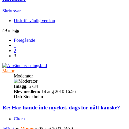
Skriv svar
Utskriftsvänlig version
49 inlägg
Föregående
1
2
3
Manor
Moderator
Inlägg:
5734
Blev medlem:
14 aug 2010 16:56
Ort:
Stockholm
Re: Här hände inte mycket. dags för nått kanske?
Citera
Inlägg
av
Manor
»
05 aug 2022 23:39