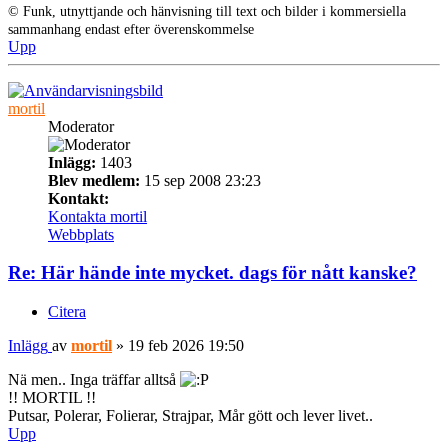
© Funk, utnyttjande och hänvisning till text och bilder i kommersiella
sammanhang endast efter överenskommelse
Upp
mortil
Moderator
Inlägg:
1403
Blev medlem:
15 sep 2008 23:23
Kontakt:
Kontakta mortil
Webbplats
Re: Här hände inte mycket. dags för nått kanske?
Citera
Inlägg
av
mortil
»
19 feb 2026 19:50
Nä men.. Inga träffar alltså
!! MORTIL !!
Putsar, Polerar, Folierar, Strajpar, Mår gött och lever livet..
Upp