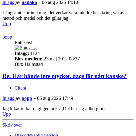
Inlägg
av
nadako
»
06 aug 2026 14:10
Långsamt stör inte mig, det verkar vara mindre hets kring val av
metod och medel och det gillar jag..
Upp
popp
Entusiast
Inlägg:
1124
Blev medlem:
23 maj 2012 08:37
Ort:
Halmstad
Re: Här hände inte mycket. dags för nått kanske?
Citera
Inlägg
av
popp
»
06 aug 2026 17:49
Jag kikar in här dagligen också,Det har jag alltid gjort.
Upp
Skriv svar
Utskriftsvänlig version