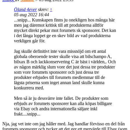
Öland 4ever
skrev:
↑
05 aug 2022 16:44
...snipp... Kunskapen finns ju onekligen hos många här
men jag däremot kritisk till att produkterna alltför
mycket direkt pekar mot forumets sk sponsorer. Det kan
i det långa loppet ge en skev bild av vad produkterna
verkligen går för.
Jag skulle definitivt inte vara missnöjd om ett antal
globala oberoende tester skulle visa att bilschampo A,
bilxax B och lackkonservering C är bäst i världen,. Och
av någon märklig slum vore det just dessa tre produkter
som vore forumets sponsorer och just dessa tre
produkter erbjudes till forumets medlemmar till de
lägsta priserna som inget annan land skulle kunna
konkurrera med.
Men så är ju dessvärre inte fallet. De produkter som
erbjuds av forumets sponsorer kan alla köpas billigare
via Ebay och andra internationella säljare inkl
frakt....snipp...
Nja, jag vet inte om jag håller med. Jag handlar förvisso en del från
forumets sponsorer och tycker att det ger ett mervärde till Ebay (som