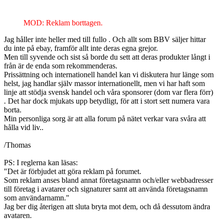
MOD: Reklam borttagen.
Jag håller inte heller med till fullo . Och allt som BBV säljer hittar
du inte på ebay, framför allt inte deras egna grejor.
Men till syvende och sist så borde du sett att deras produkter långt i
från är de enda som rekommenderas.
Prissättning och internationell handel kan vi diskutera hur länge som
helst, jag handlar själv massor internationellt, men vi har haft som
linje att stödja svensk handel och våra sponsorer (dom var flera förr)
. Det har dock mjukats upp betydligt, för att i stort sett numera vara
borta.
Min personliga sorg är att alla forum på nätet verkar vara svåra att
hålla vid liv..
/Thomas
PS: I reglerna kan läsas:
"Det är förbjudet att göra reklam på forumet.
Som reklam anses bland annat företagsnamn och/eller webbadresser
till företag i avatarer och signaturer samt att använda företagsnamn
som användarnamn."
Jag ber dig återigen att sluta bryta mot dem, och då dessutom ändra
avataren.