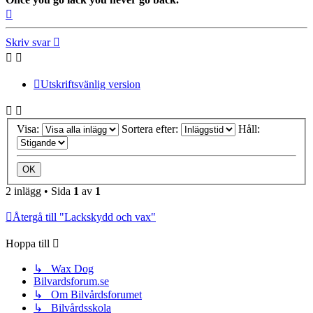
Upp
Skriv svar
Utskriftsvänlig version
Visa:
Sortera efter:
Håll:
2 inlägg • Sida
1
av
1
Återgå till "Lackskydd och vax"
Hoppa till
↳ Wax Dog
Bilvardsforum.se
↳ Om Bilvårdsforumet
↳ Bilvårdsskola