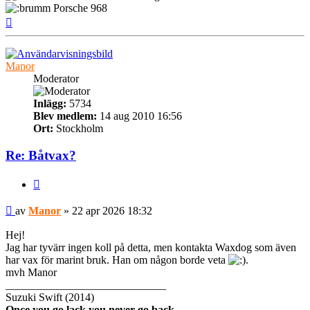
Porsche 968
Upp
Manor
Moderator
Inlägg:
5734
Blev medlem:
14 aug 2010 16:56
Ort:
Stockholm
Re: Båtvax?
Citera
Inlägg
av
Manor
»
22 apr 2026 18:32
Hej!
Jag har tyvärr ingen koll på detta, men kontakta Waxdog som även
har vax för marint bruk. Han om någon borde veta
.
mvh Manor
_____________________________
Suzuki Swift (2014)
Once you go lack you never go back.