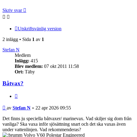
Skriv svar
Utskriftsvänlig version
2 inlägg • Sida
1
av
1
Stefan N
Medlem
Inlägg:
415
Blev medlem:
07 okt 2011 11:58
Ort:
Täby
Båtvax?
Citera
Inlägg
av
Stefan N
»
22 apr 2026 09:55
Det finns ju speciella båtvaxer/ marinevax. Vad skiljer sig dom från
vanliga? Ska vaxa inför sjösättning snart och det ska vaxas även
under vattenlinjen. Vad rekommenderas?
Volvo V60 Polestar Engineered