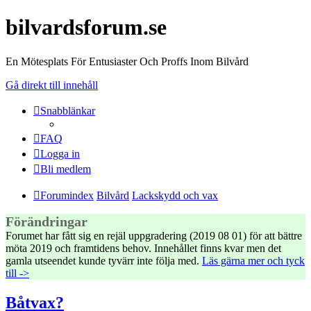
bilvardsforum.se
En Mötesplats För Entusiaster Och Proffs Inom Bilvård
Gå direkt till innehåll
Snabblänkar
FAQ
Logga in
Bli medlem
Forumindex
Bilvård
Lackskydd och vax
Förändringar
Forumet har fått sig en rejäl uppgradering (2019 08 01) för att bättre
möta 2019 och framtidens behov. Innehållet finns kvar men det
gamla utseendet kunde tyvärr inte följa med.
Läs gärna mer och tyck
till ->
Båtvax?