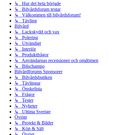
↳ Hur det hela började
↳ Bilvårdsforum testar
↳ Välkommen till bilvårdsforum!
↳ Tävling
Bilvård
↳ Lackskydd och vax
↳ Polering
↳ Utvändigt
↳ Interiör
↳ Produktfrågor
↳ Användarnas recensioner och omdömen
↳ Bilschampo
Bilvårdforums Sponsorer
↳ Bilvårdsbutiken
↳ Tävlingar
↳ Önskelista
↳ Frågor
↳ Tester
↳ Nyheter
↳ Ultima Sverige
Övrigt
↳ Projekt & Bilder
↳ Köp & Sälj
↳ Övrigt