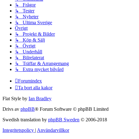
↳ Frågor
↳ Tester
↳ Nyheter
↳ Ultima Sverige
Övrigt
↳ Projekt & Bilder
↳ Köp & Sälj
↳ Övrigt
↳ Underhåll
↳ Bilrelaterat
↳ Träffar & Arrangemang
↳ Extra mycket bilvård
Forumindex
Ta bort alla kakor
Flat Style by
Ian Bradley
Drivs av
phpBB
® Forum Software © phpBB Limited
Swedish translation by
phpBB Sweden
© 2006-2018
Integritetspolicy
|
Användarvillkor