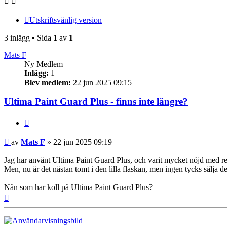
Utskriftsvänlig version
3 inlägg • Sida
1
av
1
Mats F
Ny Medlem
Inlägg:
1
Blev medlem:
22 jun 2025 09:15
Ultima Paint Guard Plus - finns inte längre?
Citera
Inlägg
av
Mats F
»
22 jun 2025 09:19
Jag har använt Ultima Paint Guard Plus, och varit mycket nöjd med resu
Men, nu är det nästan tomt i den lilla flaskan, men ingen tycks sälja de
Nån som har koll på Ultima Paint Guard Plus?
Upp