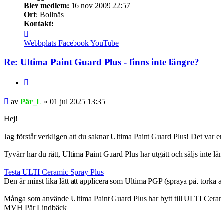
Blev medlem:
16 nov 2009 22:57
Ort:
Bollnäs
Kontakt:
Kontakta
Pär_L
Webbplats
Facebook
YouTube
Re: Ultima Paint Guard Plus - finns inte längre?
Citera
Inlägg
av
Pär_L
»
01 jul 2025 13:35
Hej!
Jag förstår verkligen att du saknar Ultima Paint Guard Plus! Det var e
Tyvärr har du rätt, Ultima Paint Guard Plus har utgått och säljs inte lä
Testa ULTI Ceramic Spray Plus
Den är minst lika lätt att applicera som Ultima PGP (spraya på, torka 
Många som använde Ultima Paint Guard Plus har bytt till ULTI Ceramic
MVH Pär Lindbäck