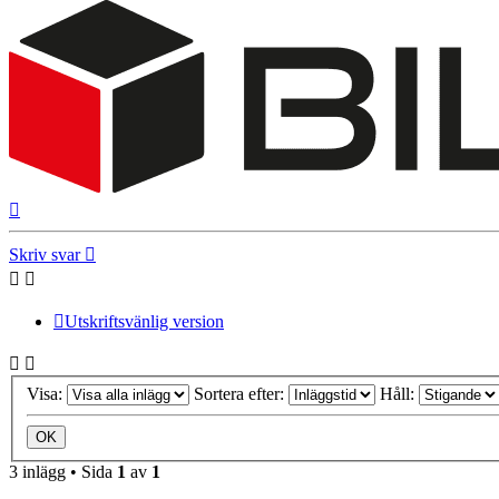
Upp
Skriv svar
Utskriftsvänlig version
Visa:
Sortera efter:
Håll:
3 inlägg • Sida
1
av
1