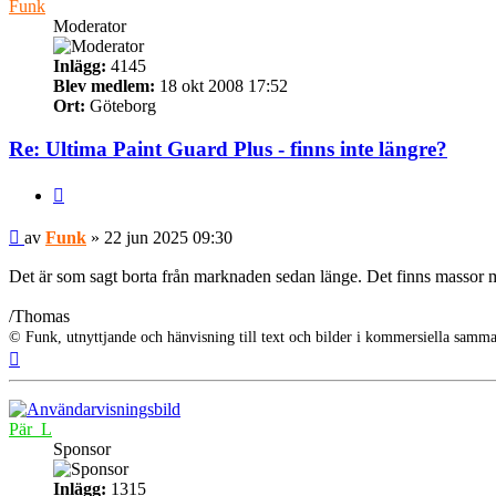
Funk
Moderator
Inlägg:
4145
Blev medlem:
18 okt 2008 17:52
Ort:
Göteborg
Re: Ultima Paint Guard Plus - finns inte längre?
Citera
Inlägg
av
Funk
»
22 jun 2025 09:30
Det är som sagt borta från marknaden sedan länge. Det finns massor m
/Thomas
© Funk, utnyttjande och hänvisning till text och bilder i kommersiella sam
Upp
Pär_L
Sponsor
Inlägg:
1315