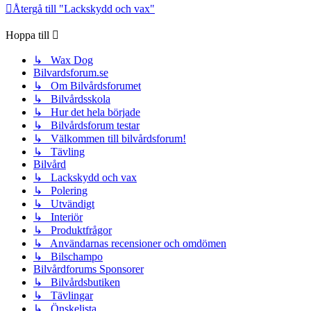
Återgå till "Lackskydd och vax"
Hoppa till
↳ Wax Dog
Bilvardsforum.se
↳ Om Bilvårdsforumet
↳ Bilvårdsskola
↳ Hur det hela började
↳ Bilvårdsforum testar
↳ Välkommen till bilvårdsforum!
↳ Tävling
Bilvård
↳ Lackskydd och vax
↳ Polering
↳ Utvändigt
↳ Interiör
↳ Produktfrågor
↳ Användarnas recensioner och omdömen
↳ Bilschampo
Bilvårdforums Sponsorer
↳ Bilvårdsbutiken
↳ Tävlingar
↳ Önskelista