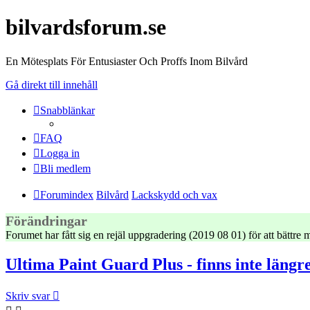
bilvardsforum.se
En Mötesplats För Entusiaster Och Proffs Inom Bilvård
Gå direkt till innehåll
Snabblänkar
FAQ
Logga in
Bli medlem
Forumindex
Bilvård
Lackskydd och vax
Förändringar
Forumet har fått sig en rejäl uppgradering (2019 08 01) för att bättr
Ultima Paint Guard Plus - finns inte längr
Skriv svar