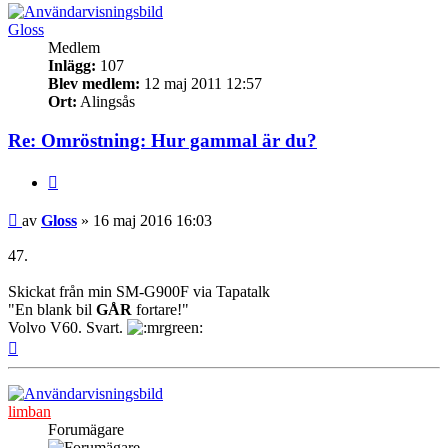
Gloss
Medlem
Inlägg:
107
Blev medlem:
12 maj 2011 12:57
Ort:
Alingsås
Re: Omröstning: Hur gammal är du?
Citera
Inlägg
av
Gloss
»
16 maj 2016 16:03
47.
Skickat från min SM-G900F via Tapatalk
"En blank bil
GÅR
fortare!"
Volvo V60. Svart.
Upp
limban
Forumägare