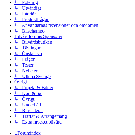
↳ Polering
↳ Utvändigt
↳ Interiör
↳ Produktfrågor
↳ Användarnas recensioner och omdömen
↳ Bilschampo
Bilvårdforums Sponsorer
↳ Bilvårdsbutiken
↳ Tävlingar
↳ Önskelista
↳ Frågor
↳ Tester
↳ Nyheter
↳ Ultima Sverige
Övrigt
↳ Projekt & Bilder
↳ Köp & Sälj
↳ Övrigt
↳ Underhåll
↳ Bilrelaterat
↳ Träffar & Arrangemang
↳ Extra mycket bilvård
Forumindex