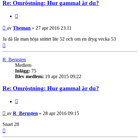
Re: Omröstning: Hur gammal är du?
Citera
Inlägg
av
Theman
»
27 apr 2016 23:11
Ja då får man höja snittet lite 52 och om en dryg vecka 53
Upp
R_Bergsten
Medlem
Inlägg:
75
Blev medlem:
19 apr 2015 09:22
Re: Omröstning: Hur gammal är du?
Citera
Inlägg
av
R_Bergsten
»
28 apr 2016 09:15
Snart 28
Upp