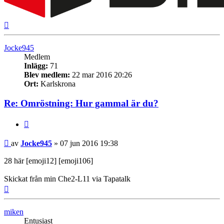
Upp
Jocke945
Medlem
Inlägg:
71
Blev medlem:
22 mar 2016 20:26
Ort:
Karlskrona
Re: Omröstning: Hur gammal är du?
Citera
Inlägg
av
Jocke945
»
07 jun 2016 19:38
28 här [emoji12] [emoji106]
Skickat från min Che2-L11 via Tapatalk
Upp
miken
Entusiast