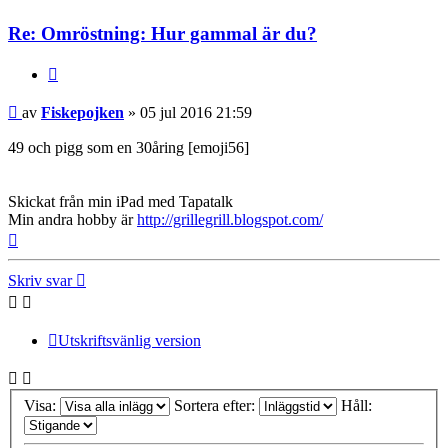
Re: Omröstning: Hur gammal är du?
Citera
Inlägg
av
Fiskepojken
»
05 jul 2016 21:59
49 och pigg som en 30åring [emoji56]
Skickat från min iPad med Tapatalk
Min andra hobby är
http://grillegrill.blogspot.com/
Upp
Skriv svar
Utskriftsvänlig version
Visa:
Sortera efter:
Håll: