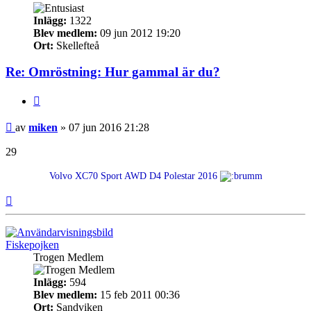
Inlägg:
1322
Blev medlem:
09 jun 2012 19:20
Ort:
Skellefteå
Re: Omröstning: Hur gammal är du?
Citera
Inlägg
av
miken
»
07 jun 2016 21:28
29
Volvo XC70 Sport AWD D4 Polestar 2016
Upp
Fiskepojken
Trogen Medlem
Inlägg:
594
Blev medlem:
15 feb 2011 00:36
Ort:
Sandviken