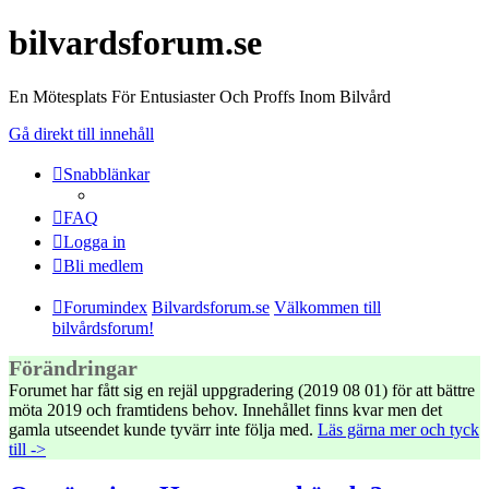
bilvardsforum.se
En Mötesplats För Entusiaster Och Proffs Inom Bilvård
Gå direkt till innehåll
Snabblänkar
FAQ
Logga in
Bli medlem
Forumindex
Bilvardsforum.se
Välkommen till
bilvårdsforum!
Förändringar
Forumet har fått sig en rejäl uppgradering (2019 08 01) för att bättre
möta 2019 och framtidens behov. Innehållet finns kvar men det
gamla utseendet kunde tyvärr inte följa med.
Läs gärna mer och tyck
till ->