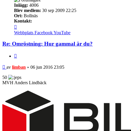
Inlägg:
4006
Blev medlem:
30 sep 2009 22:25
Ort:
Bollnäs
Kontakt:
Kontakta
limban
Webbplats
Facebook
YouTube
Re: Omröstning: Hur gammal är du?
Citera
Inlägg
av
limban
»
06 jun 2016 23:05
50
MVH Anders Lindbäck