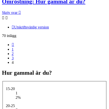
Omröstning: Hur gammal är du?
Skriv svar
Utskriftsvänlig version
70 inlägg
Föregående
1
2
3
4
Hur gammal är du?
15-20
1
2%
20-25