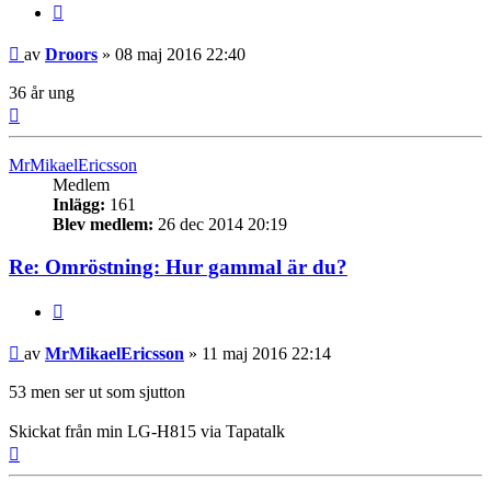
Citera
Inlägg
av
Droors
»
08 maj 2016 22:40
36 år ung
Upp
MrMikaelEricsson
Medlem
Inlägg:
161
Blev medlem:
26 dec 2014 20:19
Re: Omröstning: Hur gammal är du?
Citera
Inlägg
av
MrMikaelEricsson
»
11 maj 2016 22:14
53 men ser ut som sjutton
Skickat från min LG-H815 via Tapatalk
Upp