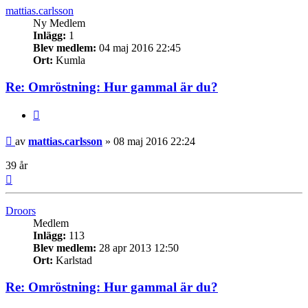
mattias.carlsson
Ny Medlem
Inlägg:
1
Blev medlem:
04 maj 2016 22:45
Ort:
Kumla
Re: Omröstning: Hur gammal är du?
Citera
Inlägg
av
mattias.carlsson
»
08 maj 2016 22:24
39 år
Upp
Droors
Medlem
Inlägg:
113
Blev medlem:
28 apr 2013 12:50
Ort:
Karlstad
Re: Omröstning: Hur gammal är du?