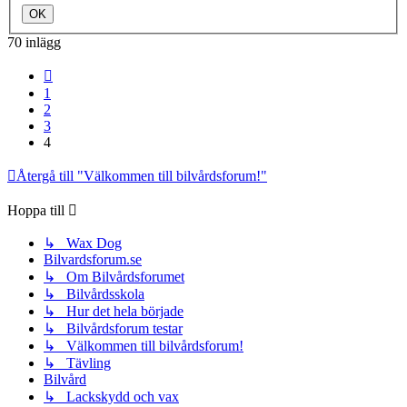
70 inlägg
Föregående
1
2
3
4
Återgå till "Välkommen till bilvårdsforum!"
Hoppa till
↳ Wax Dog
Bilvardsforum.se
↳ Om Bilvårdsforumet
↳ Bilvårdsskola
↳ Hur det hela började
↳ Bilvårdsforum testar
↳ Välkommen till bilvårdsforum!
↳ Tävling
Bilvård
↳ Lackskydd och vax