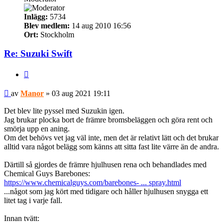
Inlägg:
5734
Blev medlem:
14 aug 2010 16:56
Ort:
Stockholm
Re: Suzuki Swift
Citera
Inlägg
av
Manor
»
03 aug 2021 19:11
Det blev lite pyssel med Suzukin igen.
Jag brukar plocka bort de främre bromsbeläggen och göra rent och
smörja upp en aning.
Om det behövs vet jag väl inte, men det är relativt lätt och det brukar
alltid vara något belägg som känns att sitta fast lite värre än de andra.
Därtill så gjordes de främre hjulhusen rena och behandlades med
Chemical Guys Barebones:
https://www.chemicalguys.com/barebones- ... spray.html
...något som jag kört med tidigare och håller hjulhusen snygga ett
litet tag i varje fall.
Innan tvätt: