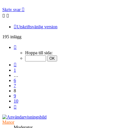
Skriv svar
Utskriftsvänlig version
195 inlägg
Sida
8
Hoppa till sida:
av
10
Föregående
1
…
6
7
8
9
10
Nästa
Manor
Moderator