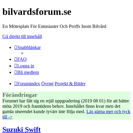
bilvardsforum.se
En Mötesplats För Entusiaster Och Proffs Inom Bilvård
Gå direkt till innehåll
Snabblänkar
FAQ
Logga in
Bli medlem
Forumindex
Övrigt
Projekt & Bilder
Förändringar
Forumet har fått sig en rejäl uppgradering (2019 08 01) för att bättre
möta 2019 och framtidens behov. Innehållet finns kvar men det
gamla utseendet kunde tyvärr inte följa med.
Läs gärna mer och tyck
till ->
Suzuki Swift